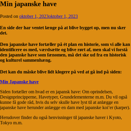
Min japanske have
Posted on
oktober 1, 2023
oktober 1, 2023
En side der har ventet længe på at blive bygget op, men nu sker
det.
Den japanske have fortæller på ét plan en historie, som vi alle kan
identificere os med, værdsætte og blive rørt af, men skal vi forstå
den japanske have som fænomen, må det ske ud fra en historisk
og kulturel sammenhæng.
Det kan du måske blive lidt klogere på ved at gå ind på siden:
Min Japanske have
Siden fortæller om hvad er en japansk have: Om oprindelsen,
Designprincipperne, Havetyper, Grundelementerne m.m. Du vil også
kunne få gode råd, hvis du selv skulle have lyst til at anlægge en
japanske have herunder anlægge en dam med japanske koi’er (karper).
Herudover finder du også henvisninger til japanske haver i Kyoto,
Tokyo m.m.