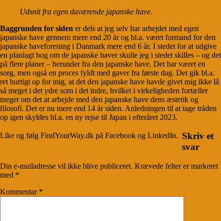
Udsnit fra egen daværende japanske have
.
Baggrunden for siden
er dels at jeg selv har arbejdet med egen
japanske have gennem mere end 20 år og bl.a. været formand for den
japanske haveforening i Danmark mere end 6 år. I stedet for at udgive
en planlagt bog om de japanske haver skulle jeg i stedet skilles – og det
på flere planer – herunder fra den japanske have. Det har været en
sorg, men også en proces fyldt med gaver fra første dag. Det gik bl.a.
ret hurtigt op for mig, at det den japanske have havde givet mig ikke lå
så meget i det ydre som i det indre, hvilket i virkeligheden fortæller
meget om det at arbejde med den japanske have dens æstetik og
filosofi. Det er nu mere end 14 år siden. Anledningen til at tage tråden
op igen skyldes bl.a. en ny rejse til Japan i efteråret 2023.
Skriv et
Like og følg FindYourWay.dk på Facebook og LinkedIn.
svar
Din e-mailadresse vil ikke blive publiceret.
Krævede felter er markeret
med
*
Kommentar
*