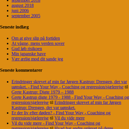
september 2018
august 2018
juni 2006
september 2005
Seneste indlæg
Om at give slip på fortiden
At vågne, mens verden sover
Gud løb risikoen
Min japanske have
Vær ærlig mod dit sande jeg
Seneste kommentarer
Erindringer skrevet af min far Jørgen Kastrup: Drengen, der var
uønsket. - Find Your Way - Coaching og regression/sjælerejse
til
Grete Kastrup: Digte 1979 – 1988
Grete Kastrup digte 1979 - 1988 - Find Your Way - Coaching og
regression/sjælerejse
til
Erindringer skrevet af min far Jørgen
Kastrup: Drengen, der var uønsket.
Er der liv efter døden? - Find Your Way - Coaching og
regression/sjælerejse
til
Vil du vide mere
Vil du vide mere - Find Your Way - Coaching og
regression/sjælerejse
til
Hvad har andre oplevet på deres