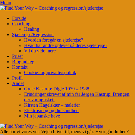
Menu
Forside
Coaching
Healing
Sjælerejse/Regression
Hvordan foregår en sjælerejse?
Hvad har andre oplevet på deres sjælerejse?
Vil du vide mere
Priser
Blogindlæg
Kontakt
Cookie- og privatlivspolitik
Profil
Andet
Grete Kastrup: Digte 1979 – 1988
Erindringer skrevet af min far Jørgen Kastrup: Drengen,
der var uønsket.
Kirsten Hagelskær – malerier
Elektrosmog og din sundhed
Min japanske have
Alle har vi vores vej. Vejen bliver til, mens vi går. Hvor går du hen?