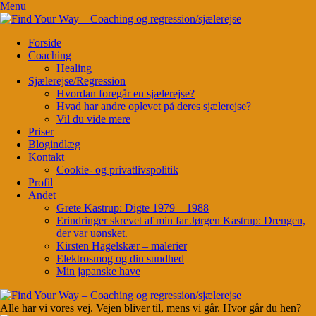
Menu
Forside
Coaching
Healing
Sjælerejse/Regression
Hvordan foregår en sjælerejse?
Hvad har andre oplevet på deres sjælerejse?
Vil du vide mere
Priser
Blogindlæg
Kontakt
Cookie- og privatlivspolitik
Profil
Andet
Grete Kastrup: Digte 1979 – 1988
Erindringer skrevet af min far Jørgen Kastrup: Drengen,
der var uønsket.
Kirsten Hagelskær – malerier
Elektrosmog og din sundhed
Min japanske have
Alle har vi vores vej. Vejen bliver til, mens vi går. Hvor går du hen?