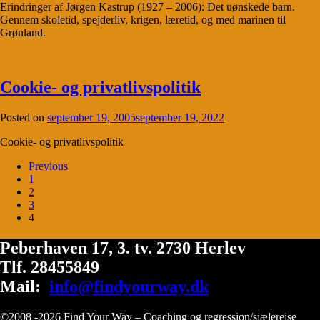
Erindringer af Jørgen Kastrup (1927 – 2006): Det uønskede barn.
Gennem skoletid, spejderliv, krigen, læretid, og med marinen til
Grønland.
Cookie- og privatlivspolitik
Posted on
september 19, 2005
september 19, 2022
Cookie- og privatlivspolitik
Previous
1
2
3
4
Peberhaven 17, 3. tv. 2730 Herlev
Tlf. 28455849
Mail:
info@findyourway.dk
©2008 -2026 Find Your Way – Coaching og regression/sjælerejse