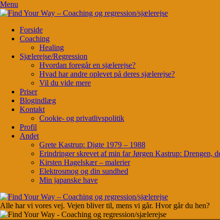
Menu
Forside
Coaching
Healing
Sjælerejse/Regression
Hvordan foregår en sjælerejse?
Hvad har andre oplevet på deres sjælerejse?
Vil du vide mere
Priser
Blogindlæg
Kontakt
Cookie- og privatlivspolitik
Profil
Andet
Grete Kastrup: Digte 1979 – 1988
Erindringer skrevet af min far Jørgen Kastrup: Drengen, d
Kirsten Hagelskær – malerier
Elektrosmog og din sundhed
Min japanske have
Alle har vi vores vej. Vejen bliver til, mens vi går. Hvor går du hen?