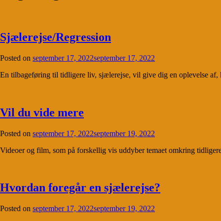
Sjælerejse/Regression
Posted on
september 17, 2022
september 17, 2022
En tilbageføring til tidligere liv, sjælerejse, vil give dig en oplevelse 
Vil du vide mere
Posted on
september 17, 2022
september 19, 2022
Videoer og film, som på forskellig vis uddyber temaet omkring tidligere
Hvordan foregår en sjælerejse?
Posted on
september 17, 2022
september 19, 2022